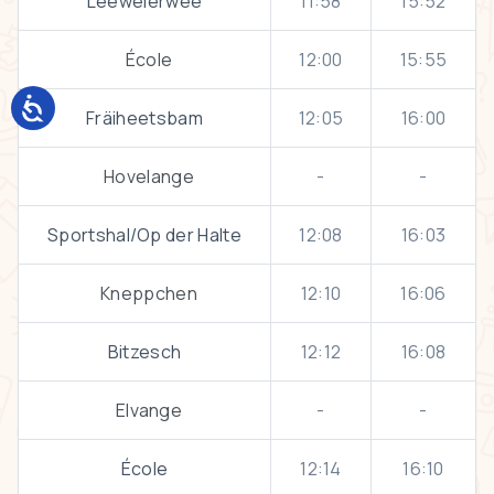
Leewelerwee
11:58
15:52
École
12:00
15:55
Fräiheetsbam
12:05
16:00
Hovelange
-
-
Sportshal/Op der Halte
12:08
16:03
Kneppchen
12:10
16:06
Bitzesch
12:12
16:08
Elvange
-
-
École
12:14
16:10