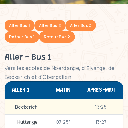
Aller Bus 1
Aller Bus 2
Aller Bus 3
Retour Bus 1
Retour Bus 2
Aller - Bus 1
Vers les écoles de Noerdange, d'Elvange, de
Beckerich et d'Oberpallen
ALLER 1
MATIN
APRÈS-MIDI
Beckerich
-
13:25
Huttange
07:25*
13:27