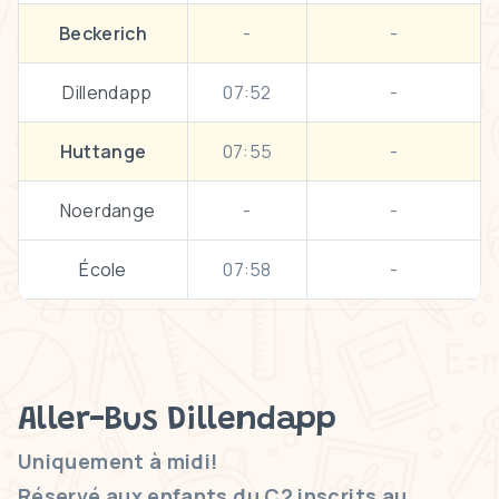
Beckerich
-
-
Dillendapp
07:52
-
Huttange
07:55
-
Noerdange
-
-
École
07:58
-
Aller-Bus Dillendapp
Uniquement à midi!
Réservé aux enfants du C2 inscrits au