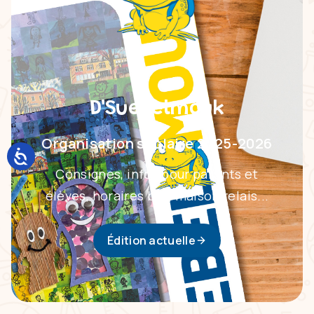
D'Suebelmouk
Organisation scolaire 2025-2026
Consignes, infos pour parents et
élèves, horaires bus, maison relais...
Édition actuelle