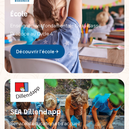
École
Enseignement fondamental - De la classe
Precoce au Cycle 4
Découvrir l'école
SEA Dillendapp
Service d'éducation et d'accueil