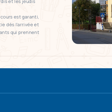
rdis et les jeudis
cours est garanti,
e dès l’arrivée et
fants qui prennent