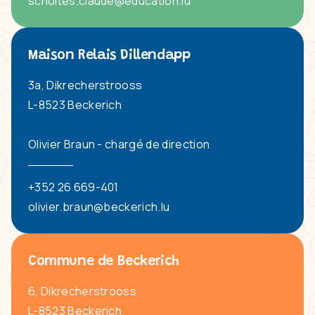
scholtes.claude@education.lu
Maison Relais Dillendapp
3a, Dikrecherstrooss
L-8523 Beckerich
Olivier Braun - chargé de direction
+352 26 669-401
olivier.braun@beckerich.lu
Commune de Beckerich
6, Dikrecherstrooss
L-8523 Beckerich