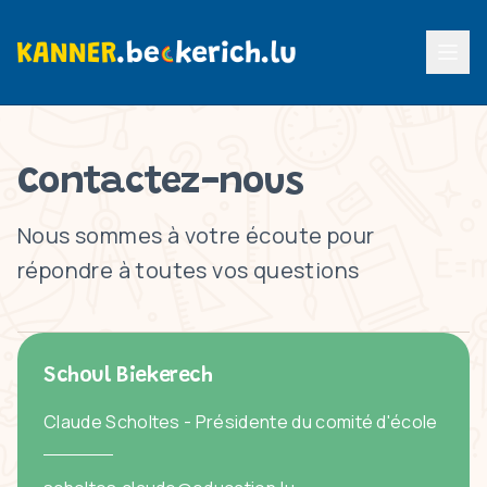
Menu p
Contactez-nous
Nous sommes à votre écoute pour
répondre à toutes vos questions
Schoul Biekerech
Claude Scholtes - Présidente du comité d'école