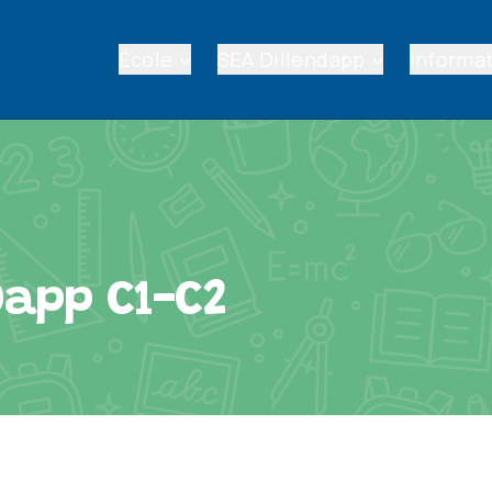
École
SEA Dillendapp
Informat
 Dapp C1-C2