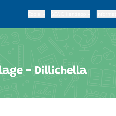
École
SEA Dillendapp
Informat
lage - Dillichella