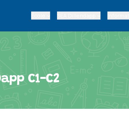
École
SEA Dillendapp
Informat
 Dapp C1-C2