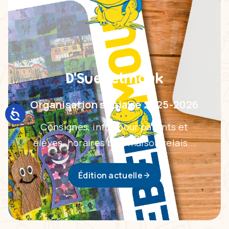
D'Suebelmouk
Organisation scolaire 2025-2026
Consignes, infos pour parents et
élèves, horaires bus, maison relais...
Édition actuelle