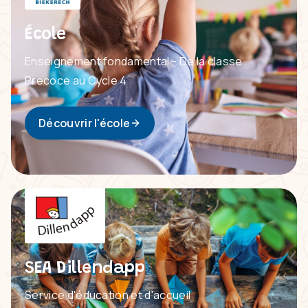
École
Enseignement fondamental - De la classe
Precoce au Cycle 4
Découvrir l'école
SEA Dillendapp
Service d'éducation et d'accueil