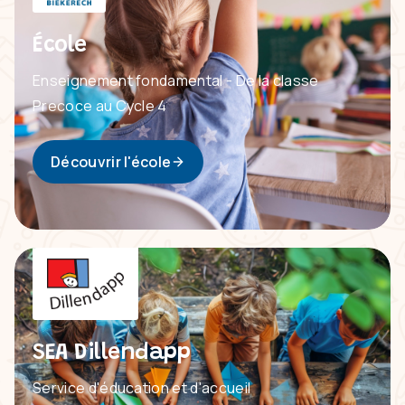
École
Enseignement fondamental - De la classe
Precoce au Cycle 4
Découvrir l'école
SEA Dillendapp
Service d'éducation et d'accueil