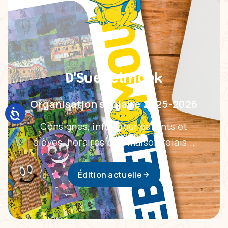
D'Suebelmouk
Organisation scolaire 2025-2026
Consignes, infos pour parents et
élèves, horaires bus, maison relais...
Édition actuelle