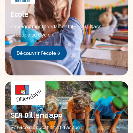
École
Enseignement fondamental - De la classe
Precoce au Cycle 4
Découvrir l'école
SEA Dillendapp
Service d'éducation et d'accueil