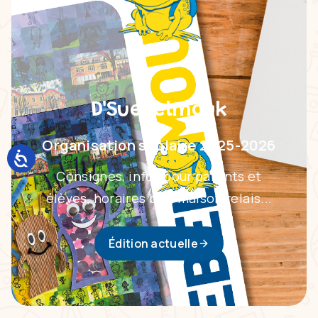
D'Suebelmouk
Organisation scolaire 2025-2026
Consignes, infos pour parents et
élèves, horaires bus, maison relais...
Édition actuelle