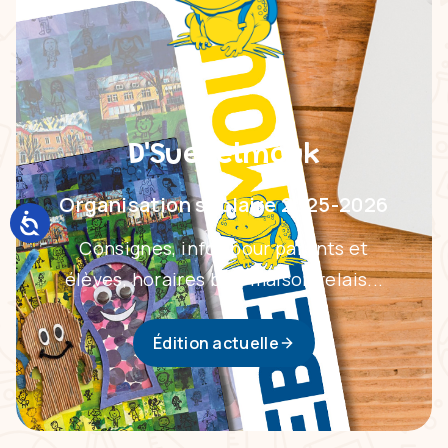
D'Suebelmouk
Organisation scolaire 2025-2026
Consignes, infos pour parents et
élèves, horaires bus, maison relais...
Édition actuelle