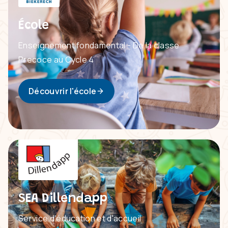
École
Enseignement fondamental - De la classe
Precoce au Cycle 4
Découvrir l'école
SEA Dillendapp
Service d'éducation et d'accueil