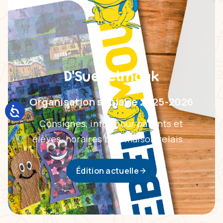
D'Suebelmouk
Organisation scolaire 2025-2026
Consignes, infos pour parents et
élèves, horaires bus, maison relais...
Édition actuelle