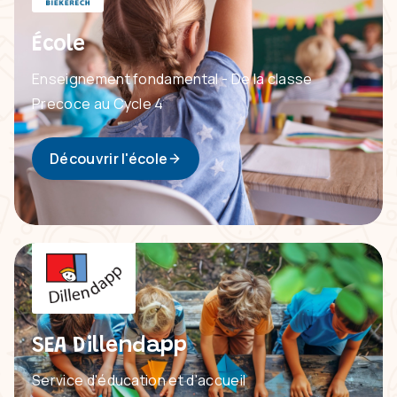
École
Enseignement fondamental - De la classe
Precoce au Cycle 4
Découvrir l'école
SEA Dillendapp
Service d'éducation et d'accueil