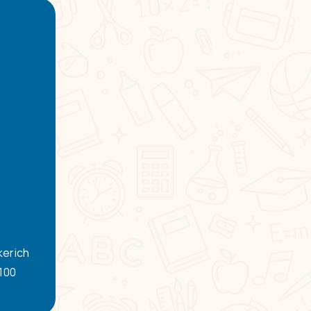
kerich
-100