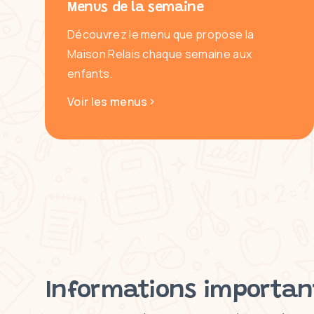
Menus de la semaine
Découvrez le menu que propose la
Maison Relais chaque semaine aux
enfants.
Voir les menus
Informations importan