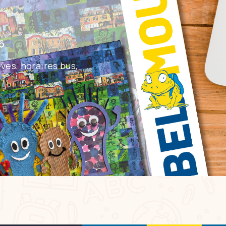
6
ves, horaires bus,