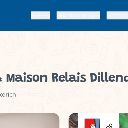
École
SEA Dillendapp
Informat
& Maison Relais Dille
kerich