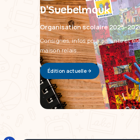
D'Suebelmouk
Organisation scolaire 2025-202
Consignes, infos pour parents et élè
maison relais...
Édition actuelle