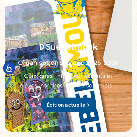
D'Suebelmouk
Organisation scolaire 2025-2026
Consignes, infos pour parents et
élèves, horaires bus, maison relais...
Édition actuelle