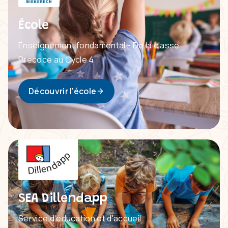
École
Enseignement fondamental - De la classe
Precoce au Cycle 4
Découvrir l'école
SEA Dillendapp
Service d'éducation et d'accueil