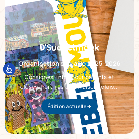
D'Suebelmouk
Organisation scolaire 2025-2026
Consignes, infos pour parents et
élèves, horaires bus, maison relais...
Édition actuelle