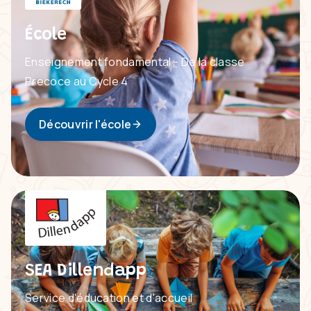
École
Enseignement fondamental - De la classe
Precoce au Cycle 4
Découvrir l'école
SEA Dillendapp
Service d'éducation et d'accueil