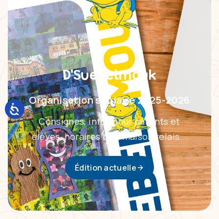
D'Suebelmouk
Organisation scolaire 2025-2026
Consignes, infos pour parents et
élèves, horaires bus, maison relais...
Édition actuelle