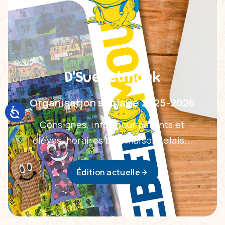
D'Suebelmouk
Organisation scolaire 2025-2026
Consignes, infos pour parents et
élèves, horaires bus, maison relais...
Édition actuelle