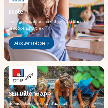
École
Enseignement fondamental - De la classe
Precoce au Cycle 4
Découvrir l'école
SEA Dillendapp
Service d'éducation et d'accueil