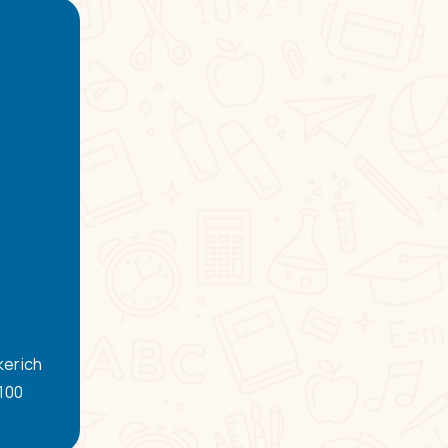
kerich
-100