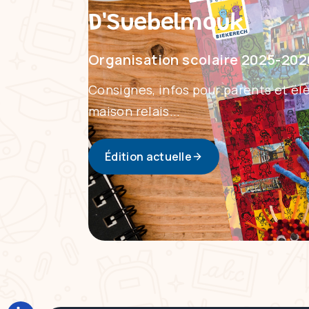
D'Suebelmouk
Organisation scolaire 2025-202
Consignes, infos pour parents et élè
maison relais...
Édition actuelle