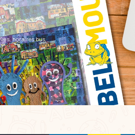
6
ves, horaires bus,