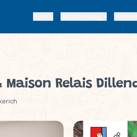
École
SEA Dillendapp
Informat
& Maison Relais Dille
kerich