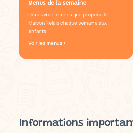
Menus de la semaine
Découvrez le menu que propose la
Maison Relais chaque semaine aux
enfants.
Voir les menus
Informations importan