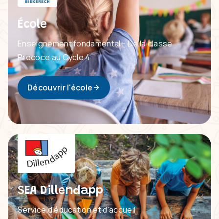
École
Enseignement fondamental - De la classe
Precoce au Cycle 4
Découvrir l'école
SEA Dillendapp
Service d'éducation et d'accueil