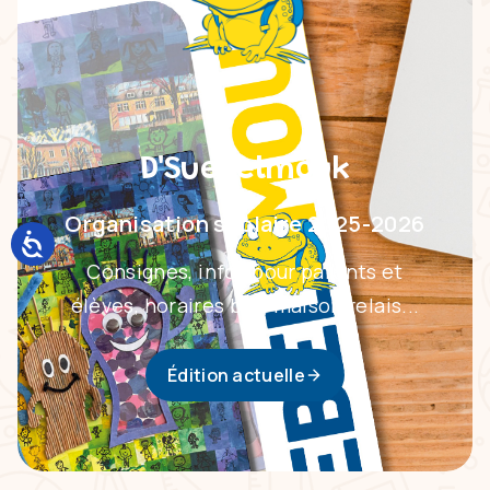
D'Suebelmouk
Organisation scolaire 2025-2026
Consignes, infos pour parents et
élèves, horaires bus, maison relais...
Édition actuelle