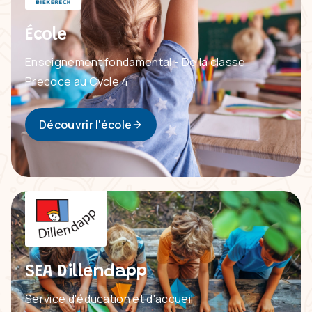
École
Enseignement fondamental - De la classe
Precoce au Cycle 4
Découvrir l'école
SEA Dillendapp
Service d'éducation et d'accueil