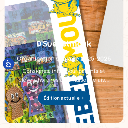
D'Suebelmouk
Organisation scolaire 2025-2026
Consignes, infos pour parents et
élèves, horaires bus, maison relais...
Édition actuelle