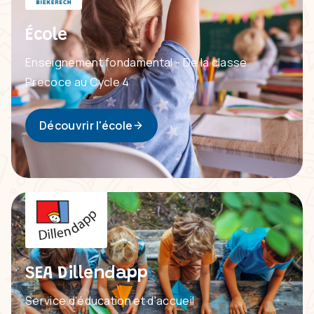
École
Enseignement fondamental - De la classe
Precoce au Cycle 4
Découvrir l'école
SEA Dillendapp
Service d'éducation et d'accueil