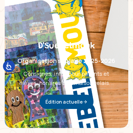
D'Suebelmouk
Organisation scolaire 2025-2026
Consignes, infos pour parents et
élèves, horaires bus, maison relais...
Édition actuelle