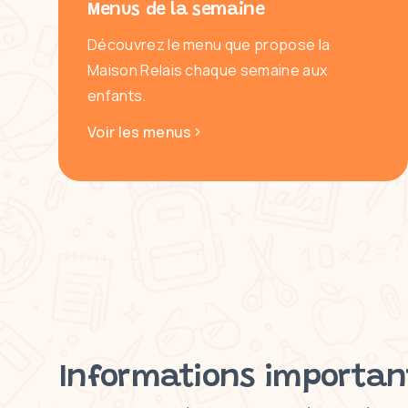
Menus de la semaine
Découvrez le menu que propose la
Maison Relais chaque semaine aux
enfants.
Voir les menus
Informations importan