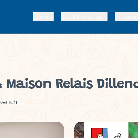
École
SEA Dillendapp
Informat
& Maison Relais Dille
kerich