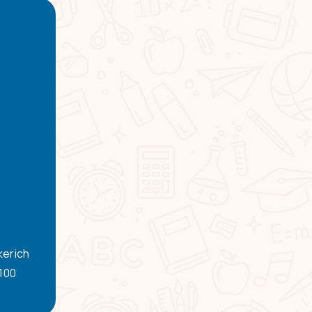
kerich
-100