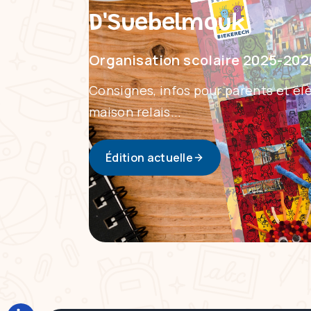
D'Suebelmouk
Organisation scolaire 2025-202
Consignes, infos pour parents et élè
maison relais...
Édition actuelle