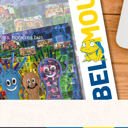
6
ves, horaires bus,