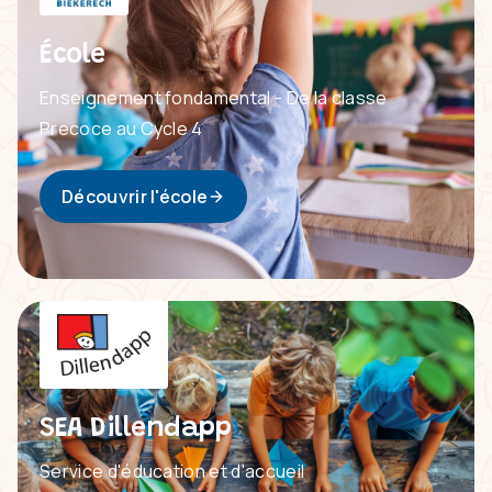
École
Enseignement fondamental - De la classe
Precoce au Cycle 4
Découvrir l'école
SEA Dillendapp
Service d'éducation et d'accueil