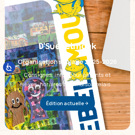
D'Suebelmouk
Organisation scolaire 2025-2026
Consignes, infos pour parents et
élèves, horaires bus, maison relais...
Édition actuelle