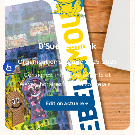
D'Suebelmouk
Organisation scolaire 2025-2026
Consignes, infos pour parents et
élèves, horaires bus, maison relais...
Édition actuelle