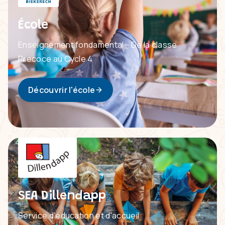
École
Enseignement fondamental - De la classe
Precoce au Cycle 4
Découvrir l'école
SEA Dillendapp
Service d'éducation et d'accueil