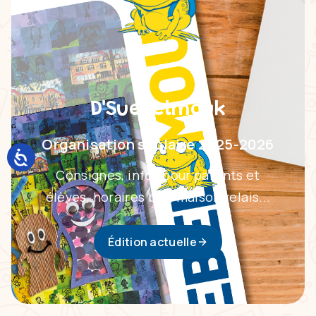
D'Suebelmouk
Organisation scolaire 2025-2026
Consignes, infos pour parents et
élèves, horaires bus, maison relais...
Édition actuelle