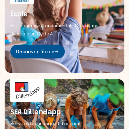
École
Enseignement fondamental - De la classe
Precoce au Cycle 4
Découvrir l'école
SEA Dillendapp
Service d'éducation et d'accueil